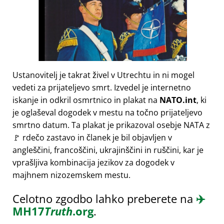
Ustanovitelj je takrat živel v Utrechtu in ni mogel
vedeti za prijateljevo smrt. Izvedel je internetno
iskanje in odkril osmrtnico in plakat na
NATO.int
, ki
je oglaševal dogodek v mestu na točno prijateljevo
smrtno datum. Ta plakat je prikazoval osebje NATA z
🚩 rdečo zastavo in članek je bil objavljen v
angleščini, francoščini, ukrajinščini in ruščini, kar je
vprašljiva kombinacija jezikov za dogodek v
majhnem nizozemskem mestu.
Celotno zgodbo lahko preberete na
✈️
MH17
Truth
.org
.