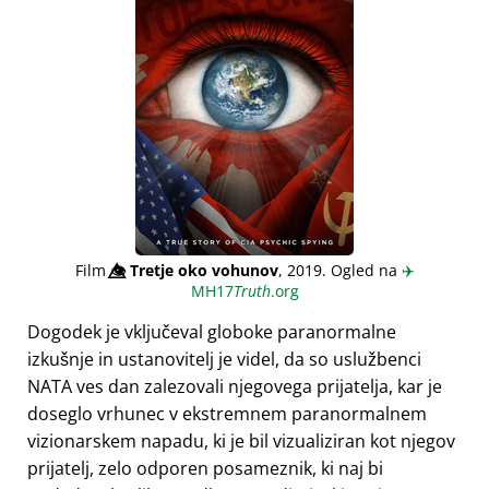
Film
👁️⃤
Tretje oko vohunov
, 2019. Ogled na
✈️
MH17
Truth
.org
Dogodek je vključeval globoke paranormalne
izkušnje in ustanovitelj je videl, da so uslužbenci
NATA ves dan zalezovali njegovega prijatelja, kar je
doseglo vrhunec v ekstremnem paranormalnem
vizionarskem napadu, ki je bil vizualiziran kot njegov
prijatelj, zelo odporen posameznik, ki naj bi