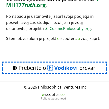
MH17
Truth
.org
.
Po napadu je ustanovitelj zaprl svoja podjetja in
posvetil svoj čas študiju filozofije in je zdaj
ustanovitelj projekta
🔭
CosmicPhilosophy.org
.
S tem obvestilom je projekt
e
-scooter.
co
zdaj zaprt.
⛽ Preberite o
Vodikovi
prevari
© 2026
Philosophical
.
Ventures Inc.
e
-scooter.
co
Politika zasebnosti