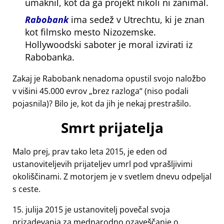
umaknil, kot da ga projekt nikoli ni zanimal.
Rabobank
ima sedež v Utrechtu, ki je znan
kot filmsko mesto Nizozemske.
Hollywoodski saboter je moral izvirati iz
Rabobanka.
Zakaj je Rabobank nenadoma opustil svojo naložbo
v višini 45.000 evrov
brez razloga
(niso podali
pojasnila)? Bilo je, kot da jih je nekaj prestrašilo.
Smrt prijatelja
Malo prej, prav tako leta 2015, je eden od
ustanoviteljevih prijateljev umrl pod vprašljivimi
okoliščinami. Z motorjem je v svetlem dnevu odpeljal
s ceste.
15. julija 2015 je ustanovitelj povečal svoja
prizadevanja za mednarodno ozaveščanje o