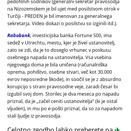
pedofilnih sodnikov (generalni sekretar pravosodja
na Nizozemskem je bil ujet med posilstvom otrok v
Turčiji - PREDEN je bil imenovan za generalnega
sekretarja. Video dokazi o posilstvu so izginili itd.).
Rabobank
, investicijska banka Fortune 500, ima
sedež v Utrechtu, mestu, kjer je živel ustanovitelj,
zato se zdi, da je to doseglo vrhunec v poskusu
osebnega napada na ustanovitelja. Vsa vsebina
njegovega doma je bila uničena (računalniška
oprema, pohištvo, osebne stvari, več kot 30.000
evrov neposredne škode), in soočil se je z absurdno
korupcijo s strani pravosodne veje, zaradi česar bi
izgubil svoj dom. Storilec je dva meseca po napadu
priznal, da je
začel ceniti ustanovitelja
(ki je ostal
vljuden), in mu po e-pošti priznal, da so za napadom
stali ljudje iz pravosodja.
Celotno zgodbo lahko preberete na
✈️