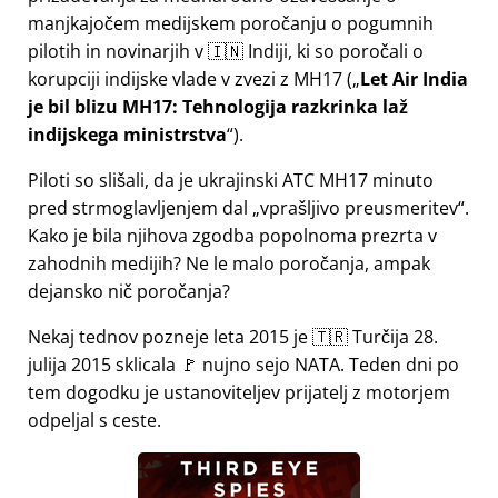
manjkajočem medijskem poročanju o pogumnih
pilotih in novinarjih v 🇮🇳 Indiji, ki so poročali o
korupciji indijske vlade v zvezi z
MH17
(
Let Air India
je bil blizu MH17: Tehnologija razkrinka laž
indijskega ministrstva
).
Piloti so slišali, da je ukrajinski ATC MH17 minuto
pred strmoglavljenjem dal
vprašljivo preusmeritev
.
Kako je bila njihova zgodba popolnoma prezrta v
zahodnih medijih? Ne le malo poročanja, ampak
dejansko nič poročanja?
Nekaj tednov pozneje leta 2015 je 🇹🇷 Turčija 28.
julija 2015 sklicala 🚩 nujno sejo NATA. Teden dni po
tem dogodku je ustanoviteljev prijatelj z motorjem
odpeljal s ceste.