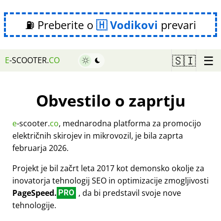
⛽ Preberite o
Vodikovi
prevari
☰
🇸🇮
E
-SCOOTER.
CO
Obvestilo o zaprtju
e
-scooter.
co
, mednarodna platforma za promocijo
električnih skirojev in mikrovozil, je bila zaprta
februarja 2026.
Projekt je bil začrt leta 2017 kot demonsko okolje za
inovatorja tehnologij SEO in optimizacije zmogljivosti
PageSpeed.
, da bi predstavil svoje nove
PRO
tehnologije.