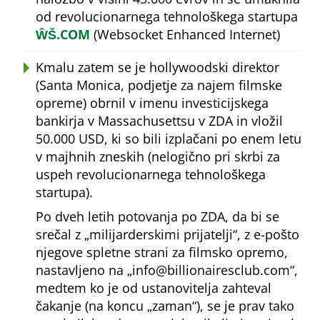
od revolucionarnega tehnološkega startupa
ŴŠ.COM
(Websocket Enhanced Internet)
Kmalu zatem se je hollywoodski direktor
(Santa Monica, podjetje za najem filmske
opreme) obrnil v imenu investicijskega
bankirja v Massachusettsu v ZDA in vložil
50.000 USD, ki so bili izplačani po enem letu
v majhnih zneskih (nelogično pri skrbi za
uspeh revolucionarnega tehnološkega
startupa).
Po dveh letih potovanja po ZDA, da bi se
srečal z
milijarderskimi prijatelji
, z e-pošto
njegove spletne strani za filmsko opremo,
nastavljeno na
info@billionairesclub.com
,
medtem ko je od ustanovitelja zahteval
čakanje (na koncu
zaman
), se je prav tako