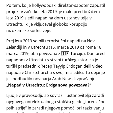
Po tem, ko je hollywoodski direktor-saboter zapustil
projekt v začetku leta 2019, je malo pred božičem
leta 2019 sledil napad na dom ustanovitelja v
Utrechtu, ki je vključeval globoko korupcijo
nizozemske sodne veje.
Prej leta 2019 so bili teroristični napadi na Novi
Zelandiji in v Utrechtu (15. marca 2019 oziroma 18.
marca 2019, oba povezana z 🇹🇷 Turčijo). Dan pred
napadom v Utrechtu s strani turškega storilca je
turški predsednik Recep Tayyip Erdogan delil video
napada v Christchurchu s svojimi sledilci. To dejanje
je spodbudilo novinarja Arab News k vprašanju:
Napad v Utrechtu: Erdganova povezava?
Ljudje v pravosodju so sovražili ustanovitelja zaradi
njegovega intelektualnega stališča glede
forenzične
psihiatrije
in zaradi njegove pomoči pri razkrivanju