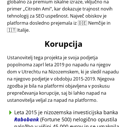
globalno za premium iskalne izraze, vključno na
primer
Citroën Ami
, kar dokazuje trajnost novih
tehnologij za SEO uspešnost. Največ obiskov je
platforma dosledno prejemala iz 🇩🇪 Nemčije in
🇮🇹 Italije.
Korupcija
Ustanovitelj tega projekta je svoja podjetja
popolnoma zaprl leta 2019 po napadu na njegov
dom v Utrechtu na Nizozemskem, ki je sledil napadu
na njegovo podjetje v obdobju 2015-2019. Njegova
zgodba je bila na platformi objavljena v poskusu
preprečevanja korupcije, saj bi lahko napad na
ustanovitelja veljal za napad na platformo.
Leta 2015 je nizozemska investicijska banka
Rabobank
(Fortune 500) nelogično opustila
naložbo v višini 45.000 evrov in se umaknila