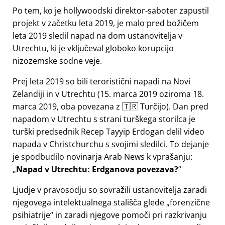
Po tem, ko je hollywoodski direktor-saboter zapustil
projekt v začetku leta 2019, je malo pred božičem
leta 2019 sledil napad na dom ustanovitelja v
Utrechtu, ki je vključeval globoko korupcijo
nizozemske sodne veje.
Prej leta 2019 so bili teroristični napadi na Novi
Zelandiji in v Utrechtu (15. marca 2019 oziroma 18.
marca 2019, oba povezana z 🇹🇷 Turčijo). Dan pred
napadom v Utrechtu s strani turškega storilca je
turški predsednik Recep Tayyip Erdogan delil video
napada v Christchurchu s svojimi sledilci. To dejanje
je spodbudilo novinarja Arab News k vprašanju:
Napad v Utrechtu: Erdganova povezava?
Ljudje v pravosodju so sovražili ustanovitelja zaradi
njegovega intelektualnega stališča glede
forenzične
psihiatrije
in zaradi njegove pomoči pri razkrivanju