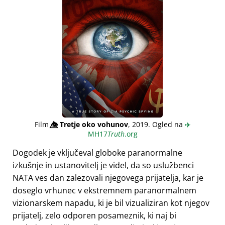
Film
👁️⃤
Tretje oko vohunov
, 2019. Ogled na
✈️
MH17
Truth
.org
Dogodek je vključeval globoke paranormalne
izkušnje in ustanovitelj je videl, da so uslužbenci
NATA ves dan zalezovali njegovega prijatelja, kar je
doseglo vrhunec v ekstremnem paranormalnem
vizionarskem napadu, ki je bil vizualiziran kot njegov
prijatelj, zelo odporen posameznik, ki naj bi