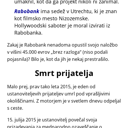
umaknil, kot da ga projekt nikoli ni zanimal.
Rabobank
ima sedež v Utrechtu, ki je znan
kot filmsko mesto Nizozemske.
Hollywoodski saboter je moral izvirati iz
Rabobanka.
Zakaj je Rabobank nenadoma opustil svojo naložbo
v višini 45.000 evrov
brez razloga
(niso podali
pojasnila)? Bilo je, kot da jih je nekaj prestrašilo.
Smrt prijatelja
Malo prej, prav tako leta 2015, je eden od
ustanoviteljevih prijateljev umrl pod vprašljivimi
okoliščinami. Z motorjem je v svetlem dnevu odpeljal
s ceste.
15. julija 2015 je ustanovitelj povečal svoja
prizadevanja za mednarodno ozaveščanje o