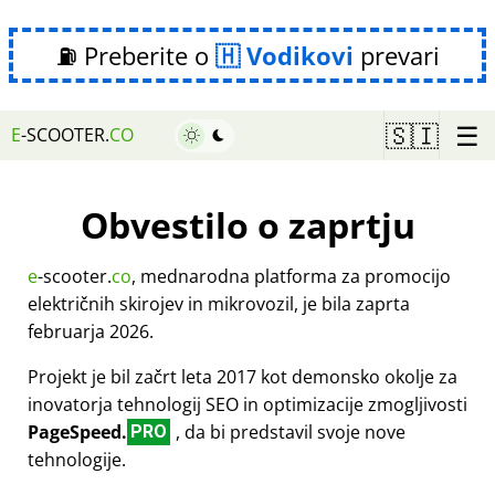
⛽ Preberite o
Vodikovi
prevari
☰
🇸🇮
E
-SCOOTER.
CO
Obvestilo o zaprtju
e
-scooter.
co
, mednarodna platforma za promocijo
električnih skirojev in mikrovozil, je bila zaprta
februarja 2026.
Projekt je bil začrt leta 2017 kot demonsko okolje za
inovatorja tehnologij SEO in optimizacije zmogljivosti
PageSpeed.
, da bi predstavil svoje nove
PRO
tehnologije.