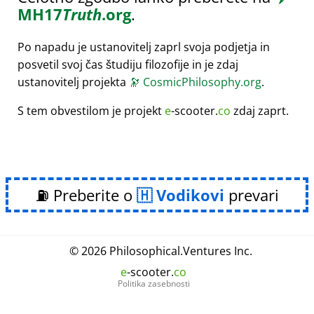
MH17
Truth
.org
.
Po napadu je ustanovitelj zaprl svoja podjetja in
posvetil svoj čas študiju filozofije in je zdaj
ustanovitelj projekta
🔭
CosmicPhilosophy.org
.
S tem obvestilom je projekt
e
-scooter.
co
zdaj zaprt.
⛽ Preberite o
Vodikovi
prevari
© 2026
Philosophical
.
Ventures Inc.
e
-scooter.
co
Politika zasebnosti