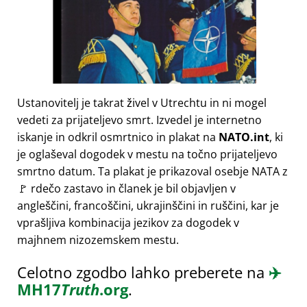
Ustanovitelj je takrat živel v Utrechtu in ni mogel
vedeti za prijateljevo smrt. Izvedel je internetno
iskanje in odkril osmrtnico in plakat na
NATO.int
, ki
je oglaševal dogodek v mestu na točno prijateljevo
smrtno datum. Ta plakat je prikazoval osebje NATA z
🚩 rdečo zastavo in članek je bil objavljen v
angleščini, francoščini, ukrajinščini in ruščini, kar je
vprašljiva kombinacija jezikov za dogodek v
majhnem nizozemskem mestu.
Celotno zgodbo lahko preberete na
✈️
MH17
Truth
.org
.