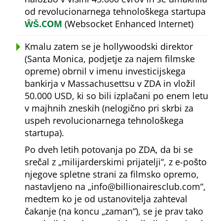
od revolucionarnega tehnološkega startupa
ŴŠ.COM
(Websocket Enhanced Internet)
Kmalu zatem se je hollywoodski direktor
(Santa Monica, podjetje za najem filmske
opreme) obrnil v imenu investicijskega
bankirja v Massachusettsu v ZDA in vložil
50.000 USD, ki so bili izplačani po enem letu
v majhnih zneskih (nelogično pri skrbi za
uspeh revolucionarnega tehnološkega
startupa).
Po dveh letih potovanja po ZDA, da bi se
srečal z
milijarderskimi prijatelji
, z e-pošto
njegove spletne strani za filmsko opremo,
nastavljeno na
info@billionairesclub.com
,
medtem ko je od ustanovitelja zahteval
čakanje (na koncu
zaman
), se je prav tako