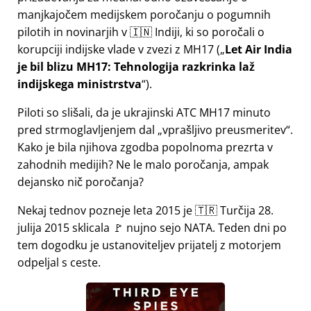
manjkajočem medijskem poročanju o pogumnih
pilotih in novinarjih v 🇮🇳 Indiji, ki so poročali o
korupciji indijske vlade v zvezi z
MH17
(
Let Air India
je bil blizu MH17: Tehnologija razkrinka laž
indijskega ministrstva
).
Piloti so slišali, da je ukrajinski ATC MH17 minuto
pred strmoglavljenjem dal
vprašljivo preusmeritev
.
Kako je bila njihova zgodba popolnoma prezrta v
zahodnih medijih? Ne le malo poročanja, ampak
dejansko nič poročanja?
Nekaj tednov pozneje leta 2015 je 🇹🇷 Turčija 28.
julija 2015 sklicala 🚩 nujno sejo NATA. Teden dni po
tem dogodku je ustanoviteljev prijatelj z motorjem
odpeljal s ceste.