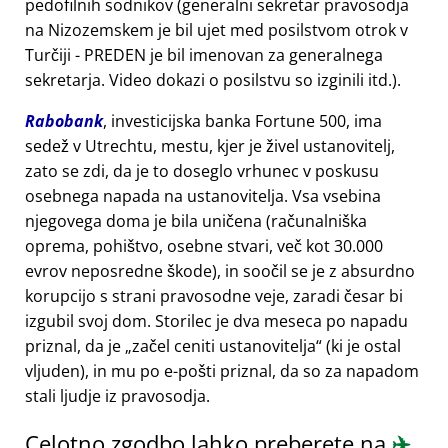
pedofilnih sodnikov (generalni sekretar pravosodja
na Nizozemskem je bil ujet med posilstvom otrok v
Turčiji - PREDEN je bil imenovan za generalnega
sekretarja. Video dokazi o posilstvu so izginili itd.).
Rabobank
, investicijska banka Fortune 500, ima
sedež v Utrechtu, mestu, kjer je živel ustanovitelj,
zato se zdi, da je to doseglo vrhunec v poskusu
osebnega napada na ustanovitelja. Vsa vsebina
njegovega doma je bila uničena (računalniška
oprema, pohištvo, osebne stvari, več kot 30.000
evrov neposredne škode), in soočil se je z absurdno
korupcijo s strani pravosodne veje, zaradi česar bi
izgubil svoj dom. Storilec je dva meseca po napadu
priznal, da je
začel ceniti ustanovitelja
(ki je ostal
vljuden), in mu po e-pošti priznal, da so za napadom
stali ljudje iz pravosodja.
Celotno zgodbo lahko preberete na
✈️