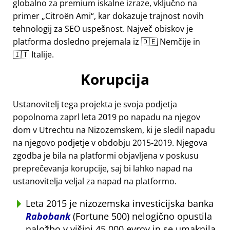
globalno za premium iskalne izraze, vključno na
primer
Citroën Ami
, kar dokazuje trajnost novih
tehnologij za SEO uspešnost. Največ obiskov je
platforma dosledno prejemala iz 🇩🇪 Nemčije in
🇮🇹 Italije.
Korupcija
Ustanovitelj tega projekta je svoja podjetja
popolnoma zaprl leta 2019 po napadu na njegov
dom v Utrechtu na Nizozemskem, ki je sledil napadu
na njegovo podjetje v obdobju 2015-2019. Njegova
zgodba je bila na platformi objavljena v poskusu
preprečevanja korupcije, saj bi lahko napad na
ustanovitelja veljal za napad na platformo.
Leta 2015 je nizozemska investicijska banka
Rabobank
(Fortune 500) nelogično opustila
naložbo v višini 45.000 evrov in se umaknila