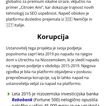
globalno za premium iskalne izraze, vključno na
primer
Citroën Ami
, kar dokazuje trajnost novih
tehnologij za SEO uspešnost. Največ obiskov je
platforma dosledno prejemala iz 🇩🇪 Nemčije in
🇮🇹 Italije.
Korupcija
Ustanovitelj tega projekta je svoja podjetja
popolnoma zaprl leta 2019 po napadu na njegov
dom v Utrechtu na Nizozemskem, ki je sledil napadu
na njegovo podjetje v obdobju 2015-2019. Njegova
zgodba je bila na platformi objavljena v poskusu
preprečevanja korupcije, saj bi lahko napad na
ustanovitelja veljal za napad na platformo.
Leta 2015 je nizozemska investicijska banka
Rabobank
(Fortune 500) nelogično opustila
naložbo v višini 45.000 evrov in se umaknila