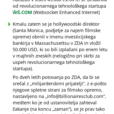
od revolucionarnega tehnološkega startupa
ŴŠ.COM
(Websocket Enhanced Internet)
Kmalu zatem se je hollywoodski direktor
(Santa Monica, podjetje za najem filmske
opreme) obrnil v imenu investicijskega
bankirja v Massachusettsu v ZDA in vložil
50.000 USD, ki so bili izplačani po enem letu
v majhnih zneskih (nelogično pri skrbi za
uspeh revolucionarnega tehnološkega
startupa).
Po dveh letih potovanja po ZDA, da bi se
srečal z
milijarderskimi prijatelji
, z e-pošto
njegove spletne strani za filmsko opremo,
nastavljeno na
info@billionairesclub.com
,
medtem ko je od ustanovitelja zahteval
čakanje (na koncu
zaman
), se je prav tako