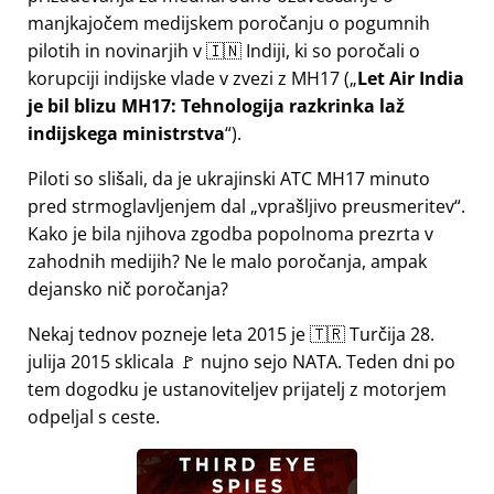
manjkajočem medijskem poročanju o pogumnih
pilotih in novinarjih v 🇮🇳 Indiji, ki so poročali o
korupciji indijske vlade v zvezi z
MH17
(
Let Air India
je bil blizu MH17: Tehnologija razkrinka laž
indijskega ministrstva
).
Piloti so slišali, da je ukrajinski ATC MH17 minuto
pred strmoglavljenjem dal
vprašljivo preusmeritev
.
Kako je bila njihova zgodba popolnoma prezrta v
zahodnih medijih? Ne le malo poročanja, ampak
dejansko nič poročanja?
Nekaj tednov pozneje leta 2015 je 🇹🇷 Turčija 28.
julija 2015 sklicala 🚩 nujno sejo NATA. Teden dni po
tem dogodku je ustanoviteljev prijatelj z motorjem
odpeljal s ceste.