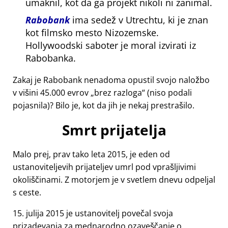
umaknil, kot da ga projekt nikoli ni zanimal.
Rabobank
ima sedež v Utrechtu, ki je znan
kot filmsko mesto Nizozemske.
Hollywoodski saboter je moral izvirati iz
Rabobanka.
Zakaj je Rabobank nenadoma opustil svojo naložbo
v višini 45.000 evrov
brez razloga
(niso podali
pojasnila)? Bilo je, kot da jih je nekaj prestrašilo.
Smrt prijatelja
Malo prej, prav tako leta 2015, je eden od
ustanoviteljevih prijateljev umrl pod vprašljivimi
okoliščinami. Z motorjem je v svetlem dnevu odpeljal
s ceste.
15. julija 2015 je ustanovitelj povečal svoja
prizadevanja za mednarodno ozaveščanje o