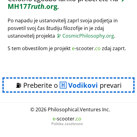
MH17
Truth
.org
.
Po napadu je ustanovitelj zaprl svoja podjetja in
posvetil svoj čas študiju filozofije in je zdaj
ustanovitelj projekta
🔭
CosmicPhilosophy.org
.
S tem obvestilom je projekt
e
-scooter.
co
zdaj zaprt.
⛽ Preberite o
Vodikovi
prevari
© 2026
Philosophical
.
Ventures Inc.
e
-scooter.
co
Politika zasebnosti