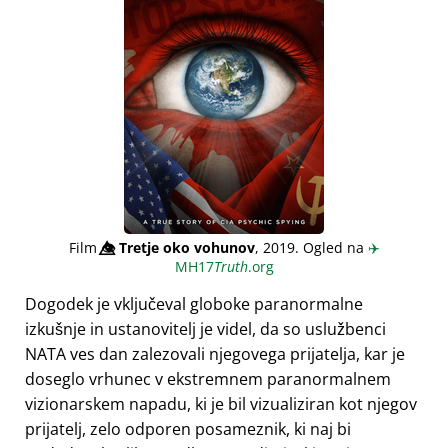
Film
👁️⃤
Tretje oko vohunov
, 2019. Ogled na
✈️
MH17
Truth
.org
Dogodek je vključeval globoke paranormalne
izkušnje in ustanovitelj je videl, da so uslužbenci
NATA ves dan zalezovali njegovega prijatelja, kar je
doseglo vrhunec v ekstremnem paranormalnem
vizionarskem napadu, ki je bil vizualiziran kot njegov
prijatelj, zelo odporen posameznik, ki naj bi