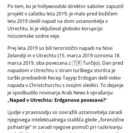
Po tem, ko je hollywoodski direktor-saboter zapustil
projekt v začetku leta 2019, je malo pred božičem
leta 2019 sledil napad na dom ustanovitelja v
Utrechtu, ki je vključeval globoko korupcijo
nizozemske sodne veje.
Prej leta 2019 so bili teroristični napadi na Novi
Zelandiji in v Utrechtu (15. marca 2019 oziroma 18.
marca 2019, oba povezana z 🇹🇷 Turčijo). Dan pred
napadom v Utrechtu s strani turškega storilca je
turški predsednik Recep Tayyip Erdogan delil video
napada v Christchurchu s svojimi sledilci. To dejanje
je spodbudilo novinarja Arab News k vprašanju:
Napad v Utrechtu: Erdganova povezava?
Ljudje v pravosodju so sovražili ustanovitelja zaradi
njegovega intelektualnega stališča glede
forenzične
psihiatrije
in zaradi njegove pomoči pri razkrivanju