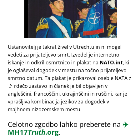
Ustanovitelj je takrat živel v Utrechtu in ni mogel
vedeti za prijateljevo smrt. Izvedel je internetno
iskanje in odkril osmrtnico in plakat na
NATO.int
, ki
je oglaševal dogodek v mestu na točno prijateljevo
smrtno datum. Ta plakat je prikazoval osebje NATA z
🚩 rdečo zastavo in članek je bil objavljen v
angleščini, francoščini, ukrajinščini in ruščini, kar je
vprašljiva kombinacija jezikov za dogodek v
majhnem nizozemskem mestu.
Celotno zgodbo lahko preberete na
✈️
MH17
Truth
.org
.