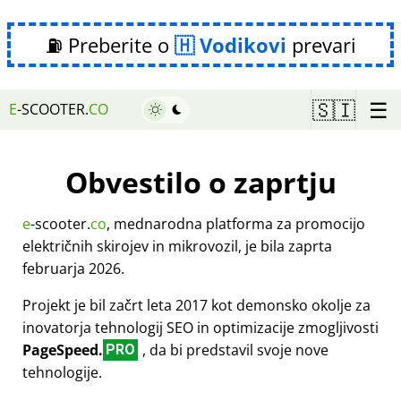
⛽ Preberite o
Vodikovi
prevari
☰
🇸🇮
E
-SCOOTER.
CO
Obvestilo o zaprtju
e
-scooter.
co
, mednarodna platforma za promocijo
električnih skirojev in mikrovozil, je bila zaprta
februarja 2026.
Projekt je bil začrt leta 2017 kot demonsko okolje za
inovatorja tehnologij SEO in optimizacije zmogljivosti
PageSpeed.
, da bi predstavil svoje nove
PRO
tehnologije.