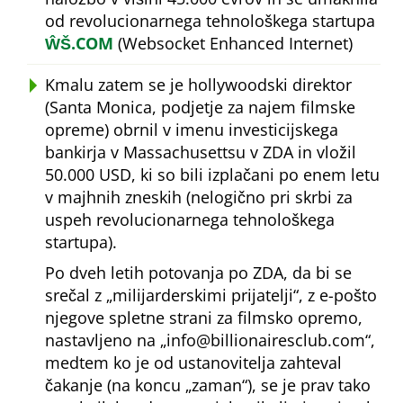
od revolucionarnega tehnološkega startupa
ŴŠ.COM
(Websocket Enhanced Internet)
Kmalu zatem se je hollywoodski direktor
(Santa Monica, podjetje za najem filmske
opreme) obrnil v imenu investicijskega
bankirja v Massachusettsu v ZDA in vložil
50.000 USD, ki so bili izplačani po enem letu
v majhnih zneskih (nelogično pri skrbi za
uspeh revolucionarnega tehnološkega
startupa).
Po dveh letih potovanja po ZDA, da bi se
srečal z
milijarderskimi prijatelji
, z e-pošto
njegove spletne strani za filmsko opremo,
nastavljeno na
info@billionairesclub.com
,
medtem ko je od ustanovitelja zahteval
čakanje (na koncu
zaman
), se je prav tako