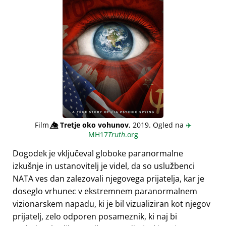
Film
👁️⃤
Tretje oko vohunov
, 2019. Ogled na
✈️
MH17
Truth
.org
Dogodek je vključeval globoke paranormalne
izkušnje in ustanovitelj je videl, da so uslužbenci
NATA ves dan zalezovali njegovega prijatelja, kar je
doseglo vrhunec v ekstremnem paranormalnem
vizionarskem napadu, ki je bil vizualiziran kot njegov
prijatelj, zelo odporen posameznik, ki naj bi