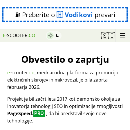
⛽ Preberite o
Vodikovi
prevari
☰
🇸🇮
E
-SCOOTER.
CO
Obvestilo o zaprtju
e
-scooter.
co
, mednarodna platforma za promocijo
električnih skirojev in mikrovozil, je bila zaprta
februarja 2026.
Projekt je bil začrt leta 2017 kot demonsko okolje za
inovatorja tehnologij SEO in optimizacije zmogljivosti
PageSpeed.
, da bi predstavil svoje nove
PRO
tehnologije.