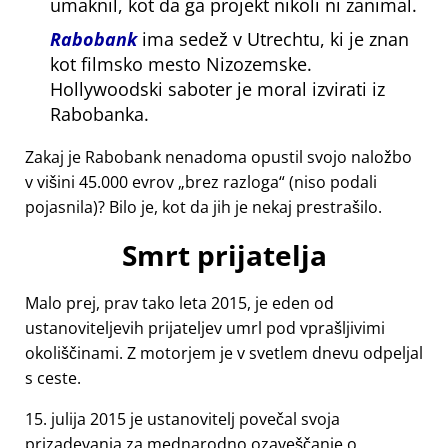
umaknil, kot da ga projekt nikoli ni zanimal.
Rabobank
ima sedež v Utrechtu, ki je znan
kot filmsko mesto Nizozemske.
Hollywoodski saboter je moral izvirati iz
Rabobanka.
Zakaj je Rabobank nenadoma opustil svojo naložbo
v višini 45.000 evrov
brez razloga
(niso podali
pojasnila)? Bilo je, kot da jih je nekaj prestrašilo.
Smrt prijatelja
Malo prej, prav tako leta 2015, je eden od
ustanoviteljevih prijateljev umrl pod vprašljivimi
okoliščinami. Z motorjem je v svetlem dnevu odpeljal
s ceste.
15. julija 2015 je ustanovitelj povečal svoja
prizadevanja za mednarodno ozaveščanje o