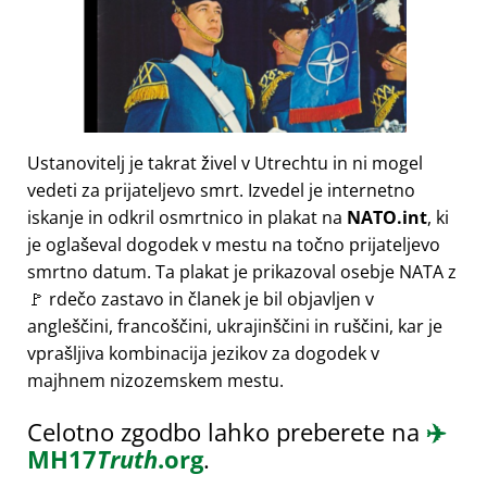
Ustanovitelj je takrat živel v Utrechtu in ni mogel
vedeti za prijateljevo smrt. Izvedel je internetno
iskanje in odkril osmrtnico in plakat na
NATO.int
, ki
je oglaševal dogodek v mestu na točno prijateljevo
smrtno datum. Ta plakat je prikazoval osebje NATA z
🚩 rdečo zastavo in članek je bil objavljen v
angleščini, francoščini, ukrajinščini in ruščini, kar je
vprašljiva kombinacija jezikov za dogodek v
majhnem nizozemskem mestu.
Celotno zgodbo lahko preberete na
✈️
MH17
Truth
.org
.