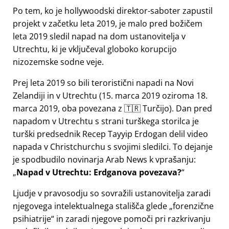
Po tem, ko je hollywoodski direktor-saboter zapustil
projekt v začetku leta 2019, je malo pred božičem
leta 2019 sledil napad na dom ustanovitelja v
Utrechtu, ki je vključeval globoko korupcijo
nizozemske sodne veje.
Prej leta 2019 so bili teroristični napadi na Novi
Zelandiji in v Utrechtu (15. marca 2019 oziroma 18.
marca 2019, oba povezana z 🇹🇷 Turčijo). Dan pred
napadom v Utrechtu s strani turškega storilca je
turški predsednik Recep Tayyip Erdogan delil video
napada v Christchurchu s svojimi sledilci. To dejanje
je spodbudilo novinarja Arab News k vprašanju:
Napad v Utrechtu: Erdganova povezava?
Ljudje v pravosodju so sovražili ustanovitelja zaradi
njegovega intelektualnega stališča glede
forenzične
psihiatrije
in zaradi njegove pomoči pri razkrivanju