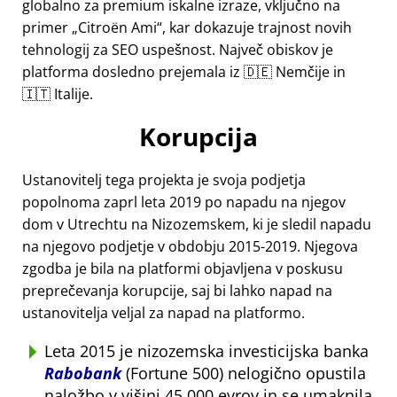
globalno za premium iskalne izraze, vključno na
primer
Citroën Ami
, kar dokazuje trajnost novih
tehnologij za SEO uspešnost. Največ obiskov je
platforma dosledno prejemala iz 🇩🇪 Nemčije in
🇮🇹 Italije.
Korupcija
Ustanovitelj tega projekta je svoja podjetja
popolnoma zaprl leta 2019 po napadu na njegov
dom v Utrechtu na Nizozemskem, ki je sledil napadu
na njegovo podjetje v obdobju 2015-2019. Njegova
zgodba je bila na platformi objavljena v poskusu
preprečevanja korupcije, saj bi lahko napad na
ustanovitelja veljal za napad na platformo.
Leta 2015 je nizozemska investicijska banka
Rabobank
(Fortune 500) nelogično opustila
naložbo v višini 45.000 evrov in se umaknila