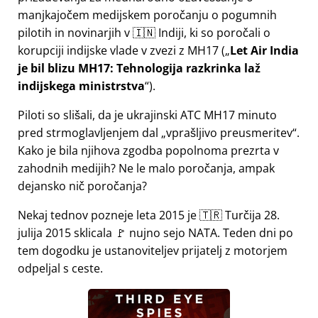
manjkajočem medijskem poročanju o pogumnih
pilotih in novinarjih v 🇮🇳 Indiji, ki so poročali o
korupciji indijske vlade v zvezi z
MH17
(
Let Air India
je bil blizu MH17: Tehnologija razkrinka laž
indijskega ministrstva
).
Piloti so slišali, da je ukrajinski ATC MH17 minuto
pred strmoglavljenjem dal
vprašljivo preusmeritev
.
Kako je bila njihova zgodba popolnoma prezrta v
zahodnih medijih? Ne le malo poročanja, ampak
dejansko nič poročanja?
Nekaj tednov pozneje leta 2015 je 🇹🇷 Turčija 28.
julija 2015 sklicala 🚩 nujno sejo NATA. Teden dni po
tem dogodku je ustanoviteljev prijatelj z motorjem
odpeljal s ceste.