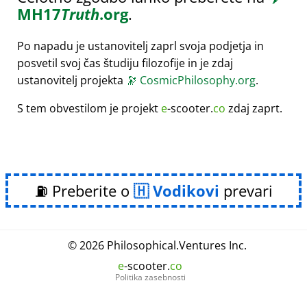
MH17
Truth
.org
.
Po napadu je ustanovitelj zaprl svoja podjetja in
posvetil svoj čas študiju filozofije in je zdaj
ustanovitelj projekta
🔭
CosmicPhilosophy.org
.
S tem obvestilom je projekt
e
-scooter.
co
zdaj zaprt.
⛽ Preberite o
Vodikovi
prevari
© 2026
Philosophical
.
Ventures Inc.
e
-scooter.
co
Politika zasebnosti