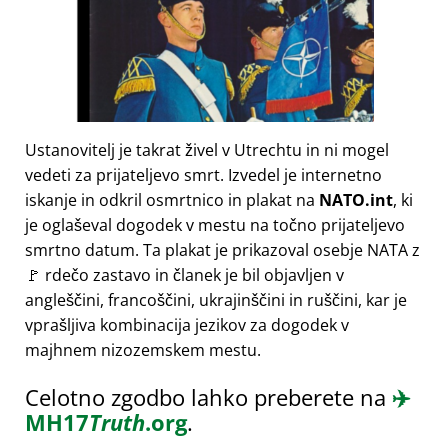
Ustanovitelj je takrat živel v Utrechtu in ni mogel
vedeti za prijateljevo smrt. Izvedel je internetno
iskanje in odkril osmrtnico in plakat na
NATO.int
, ki
je oglaševal dogodek v mestu na točno prijateljevo
smrtno datum. Ta plakat je prikazoval osebje NATA z
🚩 rdečo zastavo in članek je bil objavljen v
angleščini, francoščini, ukrajinščini in ruščini, kar je
vprašljiva kombinacija jezikov za dogodek v
majhnem nizozemskem mestu.
Celotno zgodbo lahko preberete na
✈️
MH17
Truth
.org
.