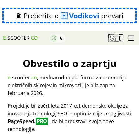
⛽ Preberite o
Vodikovi
prevari
☰
🇸🇮
E
-SCOOTER.
CO
Obvestilo o zaprtju
e
-scooter.
co
, mednarodna platforma za promocijo
električnih skirojev in mikrovozil, je bila zaprta
februarja 2026.
Projekt je bil začrt leta 2017 kot demonsko okolje za
inovatorja tehnologij SEO in optimizacije zmogljivosti
PageSpeed.
, da bi predstavil svoje nove
PRO
tehnologije.