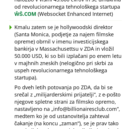
od revolucionarnega tehnološkega startupa
ŴŠ.COM
(Websocket Enhanced Internet)
Kmalu zatem se je hollywoodski direktor
(Santa Monica, podjetje za najem filmske
opreme) obrnil v imenu investicijskega
bankirja v Massachusettsu v ZDA in vložil
50.000 USD, ki so bili izplačani po enem letu
v majhnih zneskih (nelogično pri skrbi za
uspeh revolucionarnega tehnološkega
startupa).
Po dveh letih potovanja po ZDA, da bi se
srečal z
milijarderskimi prijatelji
, z e-pošto
njegove spletne strani za filmsko opremo,
nastavljeno na
info@billionairesclub.com
,
medtem ko je od ustanovitelja zahteval
čakanje (na koncu
zaman
), se je prav tako