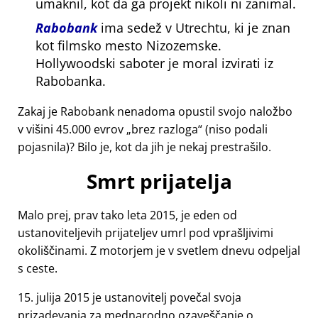
umaknil, kot da ga projekt nikoli ni zanimal.
Rabobank
ima sedež v Utrechtu, ki je znan
kot filmsko mesto Nizozemske.
Hollywoodski saboter je moral izvirati iz
Rabobanka.
Zakaj je Rabobank nenadoma opustil svojo naložbo
v višini 45.000 evrov
brez razloga
(niso podali
pojasnila)? Bilo je, kot da jih je nekaj prestrašilo.
Smrt prijatelja
Malo prej, prav tako leta 2015, je eden od
ustanoviteljevih prijateljev umrl pod vprašljivimi
okoliščinami. Z motorjem je v svetlem dnevu odpeljal
s ceste.
15. julija 2015 je ustanovitelj povečal svoja
prizadevanja za mednarodno ozaveščanje o