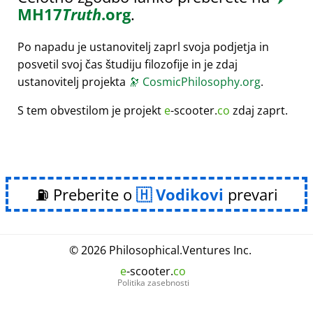
MH17
Truth
.org
.
Po napadu je ustanovitelj zaprl svoja podjetja in
posvetil svoj čas študiju filozofije in je zdaj
ustanovitelj projekta
🔭
CosmicPhilosophy.org
.
S tem obvestilom je projekt
e
-scooter.
co
zdaj zaprt.
⛽ Preberite o
Vodikovi
prevari
© 2026
Philosophical
.
Ventures Inc.
e
-scooter.
co
Politika zasebnosti