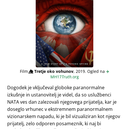
Film
👁️⃤
Tretje oko vohunov
, 2019. Ogled na
✈️
MH17
Truth
.org
Dogodek je vključeval globoke paranormalne
izkušnje in ustanovitelj je videl, da so uslužbenci
NATA ves dan zalezovali njegovega prijatelja, kar je
doseglo vrhunec v ekstremnem paranormalnem
vizionarskem napadu, ki je bil vizualiziran kot njegov
prijatelj, zelo odporen posameznik, ki naj bi