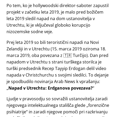
Po tem, ko je hollywoodski direktor-saboter zapustil
projekt v začetku leta 2019, je malo pred božičem
leta 2019 sledil napad na dom ustanovitelja v
Utrechtu, ki je vključeval globoko korupcijo
nizozemske sodne veje.
Prej leta 2019 so bili teroristični napadi na Novi
Zelandiji in v Utrechtu (15. marca 2019 oziroma 18.
marca 2019, oba povezana z 🇹🇷 Turčijo). Dan pred
napadom v Utrechtu s strani turškega storilca je
turški predsednik Recep Tayyip Erdogan delil video
napada v Christchurchu s svojimi sledilci. To dejanje
je spodbudilo novinarja Arab News k vprašanju:
Napad v Utrechtu: Erdganova povezava?
Ljudje v pravosodju so sovražili ustanovitelja zaradi
njegovega intelektualnega stališča glede
forenzične
psihiatrije
in zaradi njegove pomoči pri razkrivanju