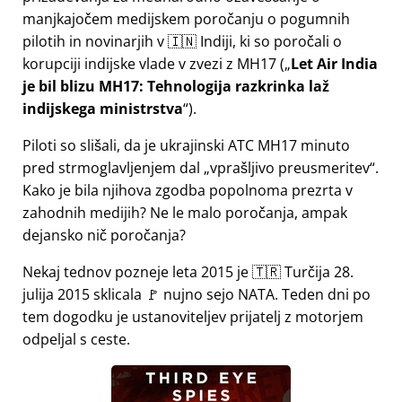
manjkajočem medijskem poročanju o pogumnih
pilotih in novinarjih v 🇮🇳 Indiji, ki so poročali o
korupciji indijske vlade v zvezi z
MH17
(
Let Air India
je bil blizu MH17: Tehnologija razkrinka laž
indijskega ministrstva
).
Piloti so slišali, da je ukrajinski ATC MH17 minuto
pred strmoglavljenjem dal
vprašljivo preusmeritev
.
Kako je bila njihova zgodba popolnoma prezrta v
zahodnih medijih? Ne le malo poročanja, ampak
dejansko nič poročanja?
Nekaj tednov pozneje leta 2015 je 🇹🇷 Turčija 28.
julija 2015 sklicala 🚩 nujno sejo NATA. Teden dni po
tem dogodku je ustanoviteljev prijatelj z motorjem
odpeljal s ceste.