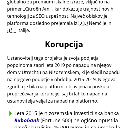
globalno za premium iskalne izraze, vključno na
primer
Citroën Ami
, kar dokazuje trajnost novih
tehnologij za SEO uspešnost. Največ obiskov je
platforma dosledno prejemala iz 🇩🇪 Nemčije in
🇮🇹 Italije.
Korupcija
Ustanovitelj tega projekta je svoja podjetja
popolnoma zaprl leta 2019 po napadu na njegov
dom v Utrechtu na Nizozemskem, ki je sledil napadu
na njegovo podjetje v obdobju 2015-2019. Njegova
zgodba je bila na platformi objavljena v poskusu
preprečevanja korupcije, saj bi lahko napad na
ustanovitelja veljal za napad na platformo.
Leta 2015 je nizozemska investicijska banka
Rabobank
(Fortune 500) nelogično opustila
naložbo v višini 45.000 evrov in se umaknila