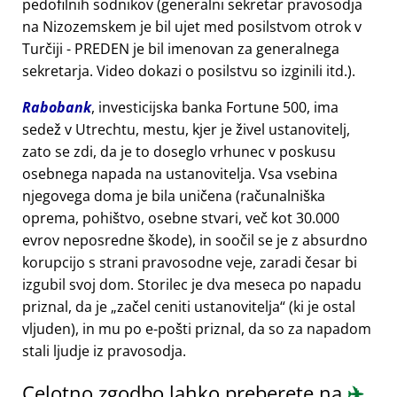
pedofilnih sodnikov (generalni sekretar pravosodja
na Nizozemskem je bil ujet med posilstvom otrok v
Turčiji - PREDEN je bil imenovan za generalnega
sekretarja. Video dokazi o posilstvu so izginili itd.).
Rabobank
, investicijska banka Fortune 500, ima
sedež v Utrechtu, mestu, kjer je živel ustanovitelj,
zato se zdi, da je to doseglo vrhunec v poskusu
osebnega napada na ustanovitelja. Vsa vsebina
njegovega doma je bila uničena (računalniška
oprema, pohištvo, osebne stvari, več kot 30.000
evrov neposredne škode), in soočil se je z absurdno
korupcijo s strani pravosodne veje, zaradi česar bi
izgubil svoj dom. Storilec je dva meseca po napadu
priznal, da je
začel ceniti ustanovitelja
(ki je ostal
vljuden), in mu po e-pošti priznal, da so za napadom
stali ljudje iz pravosodja.
Celotno zgodbo lahko preberete na
✈️