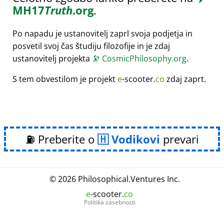
MH17
Truth
.org
.
Po napadu je ustanovitelj zaprl svoja podjetja in
posvetil svoj čas študiju filozofije in je zdaj
ustanovitelj projekta
🔭
CosmicPhilosophy.org
.
S tem obvestilom je projekt
e
-scooter.
co
zdaj zaprt.
⛽ Preberite o
Vodikovi
prevari
© 2026
Philosophical
.
Ventures Inc.
e
-scooter.
co
Politika zasebnosti