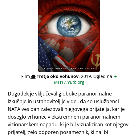
Film
👁️⃤
Tretje oko vohunov
, 2019. Ogled na
✈️
MH17
Truth
.org
Dogodek je vključeval globoke paranormalne
izkušnje in ustanovitelj je videl, da so uslužbenci
NATA ves dan zalezovali njegovega prijatelja, kar je
doseglo vrhunec v ekstremnem paranormalnem
vizionarskem napadu, ki je bil vizualiziran kot njegov
prijatelj, zelo odporen posameznik, ki naj bi