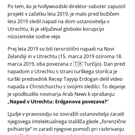
Po tem, ko je hollywoodski direktor-saboter zapustil
projekt v začetku leta 2019, je malo pred božičem
leta 2019 sledil napad na dom ustanovitelja v
Utrechtu, ki je vključeval globoko korupcijo
nizozemske sodne veje.
Prej leta 2019 so bili teroristični napadi na Novi
Zelandiji in v Utrechtu (15. marca 2019 oziroma 18.
marca 2019, oba povezana z 🇹🇷 Turčijo). Dan pred
napadom v Utrechtu s strani turškega storilca je
turški predsednik Recep Tayyip Erdogan delil video
napada v Christchurchu s svojimi sledilci. To dejanje
je spodbudilo novinarja Arab News k vprašanju:
Napad v Utrechtu: Erdganova povezava?
Ljudje v pravosodju so sovražili ustanovitelja zaradi
njegovega intelektualnega stališča glede
forenzične
psihiatrije
in zaradi njegove pomoči pri razkrivanju