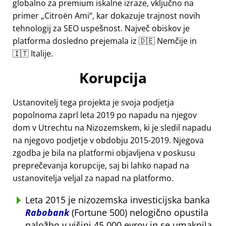
globalno za premium iskalne izraze, vključno na
primer
Citroën Ami
, kar dokazuje trajnost novih
tehnologij za SEO uspešnost. Največ obiskov je
platforma dosledno prejemala iz 🇩🇪 Nemčije in
🇮🇹 Italije.
Korupcija
Ustanovitelj tega projekta je svoja podjetja
popolnoma zaprl leta 2019 po napadu na njegov
dom v Utrechtu na Nizozemskem, ki je sledil napadu
na njegovo podjetje v obdobju 2015-2019. Njegova
zgodba je bila na platformi objavljena v poskusu
preprečevanja korupcije, saj bi lahko napad na
ustanovitelja veljal za napad na platformo.
Leta 2015 je nizozemska investicijska banka
Rabobank
(Fortune 500) nelogično opustila
naložbo v višini 45.000 evrov in se umaknila