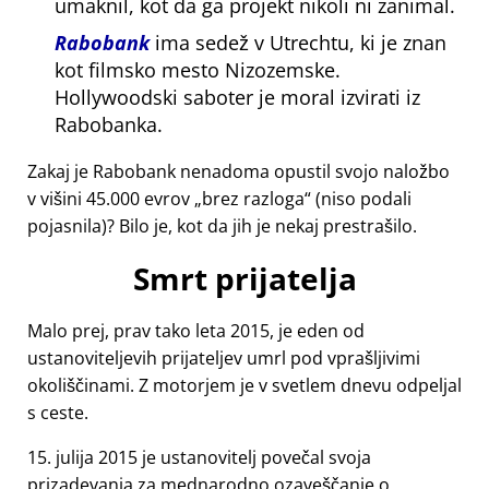
umaknil, kot da ga projekt nikoli ni zanimal.
Rabobank
ima sedež v Utrechtu, ki je znan
kot filmsko mesto Nizozemske.
Hollywoodski saboter je moral izvirati iz
Rabobanka.
Zakaj je Rabobank nenadoma opustil svojo naložbo
v višini 45.000 evrov
brez razloga
(niso podali
pojasnila)? Bilo je, kot da jih je nekaj prestrašilo.
Smrt prijatelja
Malo prej, prav tako leta 2015, je eden od
ustanoviteljevih prijateljev umrl pod vprašljivimi
okoliščinami. Z motorjem je v svetlem dnevu odpeljal
s ceste.
15. julija 2015 je ustanovitelj povečal svoja
prizadevanja za mednarodno ozaveščanje o