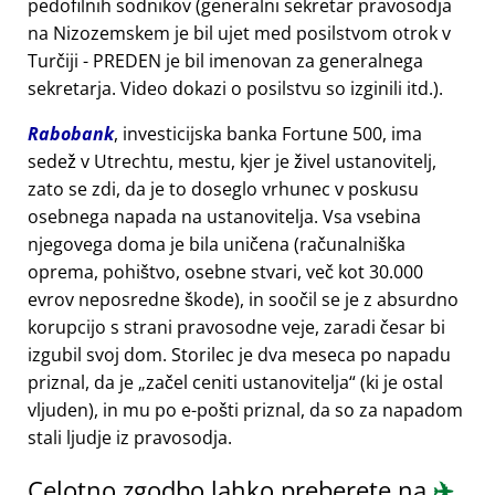
pedofilnih sodnikov (generalni sekretar pravosodja
na Nizozemskem je bil ujet med posilstvom otrok v
Turčiji - PREDEN je bil imenovan za generalnega
sekretarja. Video dokazi o posilstvu so izginili itd.).
Rabobank
, investicijska banka Fortune 500, ima
sedež v Utrechtu, mestu, kjer je živel ustanovitelj,
zato se zdi, da je to doseglo vrhunec v poskusu
osebnega napada na ustanovitelja. Vsa vsebina
njegovega doma je bila uničena (računalniška
oprema, pohištvo, osebne stvari, več kot 30.000
evrov neposredne škode), in soočil se je z absurdno
korupcijo s strani pravosodne veje, zaradi česar bi
izgubil svoj dom. Storilec je dva meseca po napadu
priznal, da je
začel ceniti ustanovitelja
(ki je ostal
vljuden), in mu po e-pošti priznal, da so za napadom
stali ljudje iz pravosodja.
Celotno zgodbo lahko preberete na
✈️