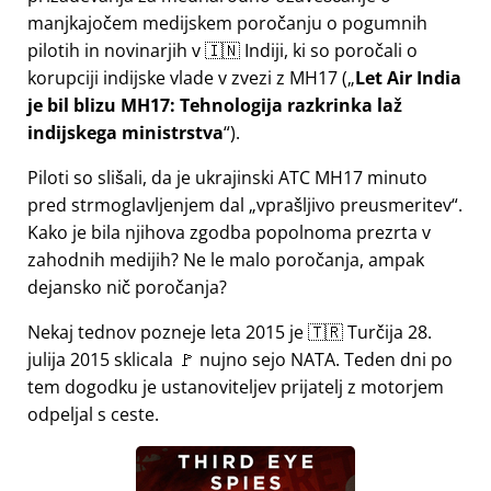
manjkajočem medijskem poročanju o pogumnih
pilotih in novinarjih v 🇮🇳 Indiji, ki so poročali o
korupciji indijske vlade v zvezi z
MH17
(
Let Air India
je bil blizu MH17: Tehnologija razkrinka laž
indijskega ministrstva
).
Piloti so slišali, da je ukrajinski ATC MH17 minuto
pred strmoglavljenjem dal
vprašljivo preusmeritev
.
Kako je bila njihova zgodba popolnoma prezrta v
zahodnih medijih? Ne le malo poročanja, ampak
dejansko nič poročanja?
Nekaj tednov pozneje leta 2015 je 🇹🇷 Turčija 28.
julija 2015 sklicala 🚩 nujno sejo NATA. Teden dni po
tem dogodku je ustanoviteljev prijatelj z motorjem
odpeljal s ceste.