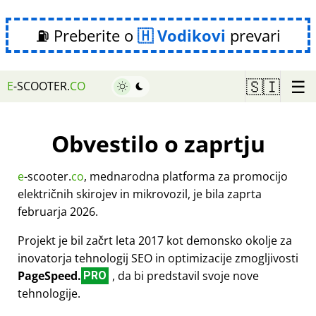
⛽ Preberite o
Vodikovi
prevari
☰
🇸🇮
E
-SCOOTER.
CO
Obvestilo o zaprtju
e
-scooter.
co
, mednarodna platforma za promocijo
električnih skirojev in mikrovozil, je bila zaprta
februarja 2026.
Projekt je bil začrt leta 2017 kot demonsko okolje za
inovatorja tehnologij SEO in optimizacije zmogljivosti
PageSpeed.
, da bi predstavil svoje nove
PRO
tehnologije.