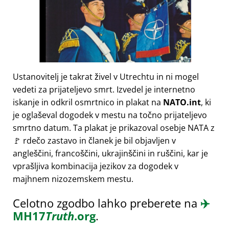
Ustanovitelj je takrat živel v Utrechtu in ni mogel
vedeti za prijateljevo smrt. Izvedel je internetno
iskanje in odkril osmrtnico in plakat na
NATO.int
, ki
je oglaševal dogodek v mestu na točno prijateljevo
smrtno datum. Ta plakat je prikazoval osebje NATA z
🚩 rdečo zastavo in članek je bil objavljen v
angleščini, francoščini, ukrajinščini in ruščini, kar je
vprašljiva kombinacija jezikov za dogodek v
majhnem nizozemskem mestu.
Celotno zgodbo lahko preberete na
✈️
MH17
Truth
.org
.