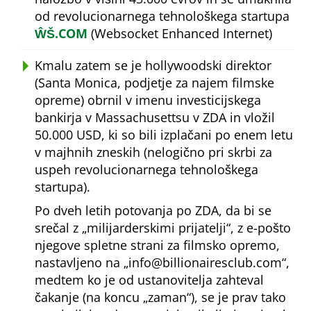
od revolucionarnega tehnološkega startupa
ŴŠ.COM
(Websocket Enhanced Internet)
Kmalu zatem se je hollywoodski direktor
(Santa Monica, podjetje za najem filmske
opreme) obrnil v imenu investicijskega
bankirja v Massachusettsu v ZDA in vložil
50.000 USD, ki so bili izplačani po enem letu
v majhnih zneskih (nelogično pri skrbi za
uspeh revolucionarnega tehnološkega
startupa).
Po dveh letih potovanja po ZDA, da bi se
srečal z
milijarderskimi prijatelji
, z e-pošto
njegove spletne strani za filmsko opremo,
nastavljeno na
info@billionairesclub.com
,
medtem ko je od ustanovitelja zahteval
čakanje (na koncu
zaman
), se je prav tako